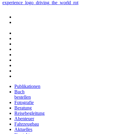
Publikationen
Buch
bestellen
Fotografie
Beratung
Reisebegleitung
Abenteuer
Fahrzeugbau
Aktuelles
Kontakt
Impressum
Datenschutzerklärung
Publikationen
Buch
bestellen
Fotografie
Beratung
Reisebegleitung
Abenteuer
Fahrzeugbau
Aktuelles