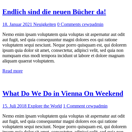
Endlich sind die neuen Bücher da!
18. Januar 2021
Neuigkeiten
0
Comments
cewpadmin
Nemo enim ipsam voluptatem quia voluptas sit aspernatur aut odit
aut fugit, sed quia consequuntur magni dolores eos qui ratione
voluptatem sequi nesciunt. Neque porro quisquam est, qui dolorem
ipsum quia dolor sit amet, consectetur, adipisci velit, sed quia non
numquam eius modi tempora incidunt ut labore et dolore magnam
aliquam quaerat voluptatem.
Read more
What Do We Do in Vienna On Weekend
15. Juli 2018
Explore the World
1
Comment
cewpadmin
Nemo enim ipsam voluptatem quia voluptas sit aspernatur aut odit
aut fugit, sed quia consequuntur magni dolores eos qui ratione
voluptatem sequi nesciunt. Neque porro quisquam est, qui dolorem
ipsum quia dolor sit amet, consectetur, adipisci velit, sed quia non