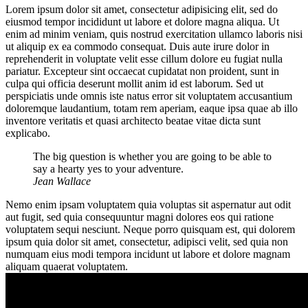
Lorem ipsum dolor sit amet, consectetur adipisicing elit, sed do
eiusmod tempor incididunt ut labore et dolore magna aliqua. Ut
enim ad minim veniam, quis nostrud exercitation ullamco laboris nisi
ut aliquip ex ea commodo consequat. Duis aute irure dolor in
reprehenderit in voluptate velit esse cillum dolore eu fugiat nulla
pariatur. Excepteur sint occaecat cupidatat non proident, sunt in
culpa qui officia deserunt mollit anim id est laborum. Sed ut
perspiciatis unde omnis iste natus error sit voluptatem accusantium
doloremque laudantium, totam rem aperiam, eaque ipsa quae ab illo
inventore veritatis et quasi architecto beatae vitae dicta sunt
explicabo.
The big question is whether you are going to be able to
say a hearty yes to your adventure.
Jean Wallace
Nemo enim ipsam voluptatem quia voluptas sit aspernatur aut odit
aut fugit, sed quia consequuntur magni dolores eos qui ratione
voluptatem sequi nesciunt. Neque porro quisquam est, qui dolorem
ipsum quia dolor sit amet, consectetur, adipisci velit, sed quia non
numquam eius modi tempora incidunt ut labore et dolore magnam
aliquam quaerat voluptatem.