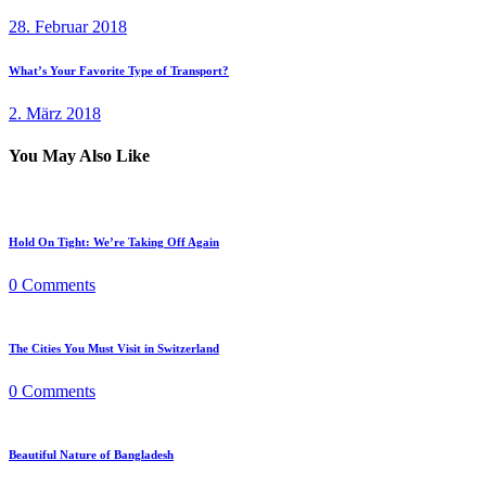
post:
28. Februar 2018
Next
What’s Your Favorite Type of Transport?
post:
2. März 2018
You May Also Like
Hold On Tight: We’re Taking Off Again
0
Comments
The Cities You Must Visit in Switzerland
0
Comments
Beautiful Nature of Bangladesh